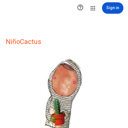

Sign in
NiñoCactus