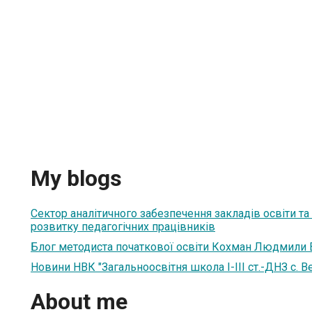
My blogs
Сектор аналітичного забезпечення закладів освіти т
розвитку педагогічних працівників
Блог методиста початкової освіти Кохман Людмили 
Новини НВК "Загальноосвітня школа І-ІІІ ст.-ДНЗ с. Ве
About me