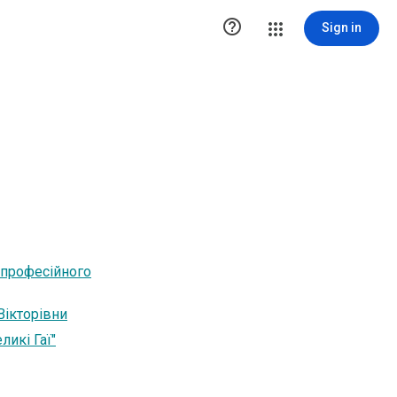

Sign in
а професійного
Вікторівни
ликі Гаї"