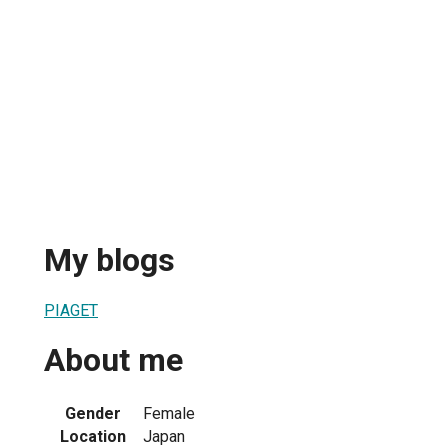
My blogs
PIAGET
About me
Gender
Female
Location
Japan