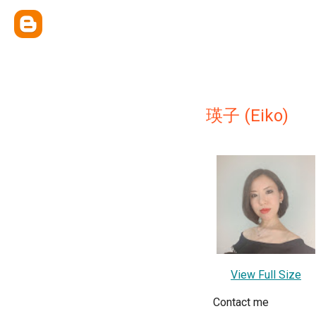
瑛子 (Eiko)
View Full Size
Contact me