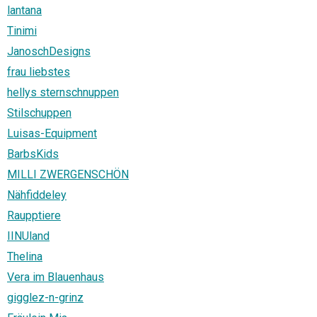
lantana
Tinimi
JanoschDesigns
frau liebstes
hellys sternschnuppen
Stilschuppen
Luisas-Equipment
BarbsKids
MILLI ZWERGENSCHÖN
Nähfiddeley
Raupptiere
IINUland
Thelina
Vera im Blauenhaus
gigglez-n-grinz