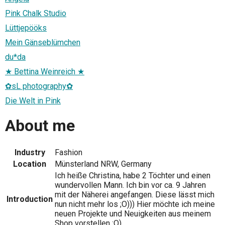
Pink Chalk Studio
Lüttjepööks
Mein Gänseblümchen
du*da
★ Bettina Weinreich ★
✿sL photography✿
Die Welt in Pink
About me
Industry
Fashion
Location
Münsterland NRW, Germany
Ich heiße Christina, habe 2 Töchter und einen
wundervollen Mann. Ich bin vor ca. 9 Jahren
mit der Näherei angefangen. Diese lässt mich
Introduction
nun nicht mehr los ;O))) Hier möchte ich meine
neuen Projekte und Neuigkeiten aus meinem
Shop vorstellen :O)