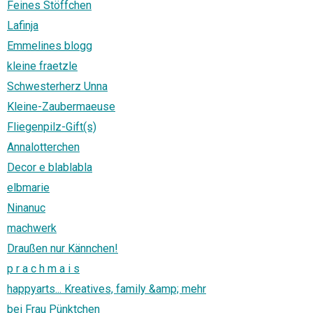
Feines Stöffchen
Lafinja
Emmelines blogg
kleine fraetzle
Schwesterherz Unna
Kleine-Zaubermaeuse
Fliegenpilz-Gift(s)
Annalotterchen
Decor e blablabla
elbmarie
Ninanuc
machwerk
Draußen nur Kännchen!
p r a c h m a i s
happyarts... Kreatives, family &amp; mehr
bei Frau Pünktchen