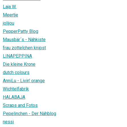
Laja W.
Meertje
jolijou
PepperPatty Blog
Mausbär´s - Nähkiste
frau zottelchen knipst
LINAPEPPINA
Die kleine Krone
dutch colours
AnniLu - Livin' orange
Wichtelfabrik
HALABAJA
Scraps and Fotos
Pepelinchen - Der Nähblog
nessi