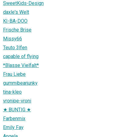
SweetKids-Design
daxle's Welt
KI-BA-DOO
Frische Brise
Missy66
Teuto 3lfen
capable of flying
*Blasse Vielfalt*
Frau Liebe
gummibearjunky
tina-kleo
vronipe-vroni
★ BUNTIG ★
Farbenmix
Emily Fay
Angela