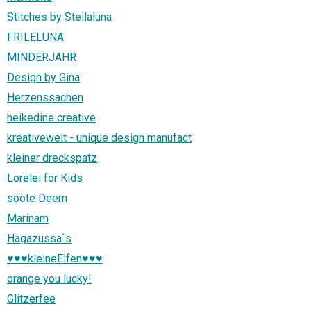
Stitches by Stellaluna
FRILELUNA
MINDERJAHR
Design by Gina
Herzenssachen
heikedine creative
kreativewelt - unique design manufact
kleiner dreckspatz
Lorelei for Kids
sööte Deern
Marinam
Hagazussa`s
♥♥♥kleineElfen♥♥♥
orange you lucky!
Glitzerfee