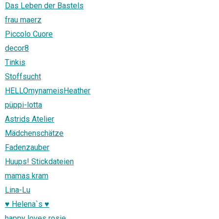
Das Leben der Bastels
frau maerz
Piccolo Cuore
decor8
Tinkis
Stoffsucht
HELLOmynameisHeather
püppi-lotta
Astrids Atelier
Mädchenschätze
Fadenzauber
Huups! Stickdateien
mamas kram
Lina-Lu
♥ Helena`s ♥
happy loves rosie