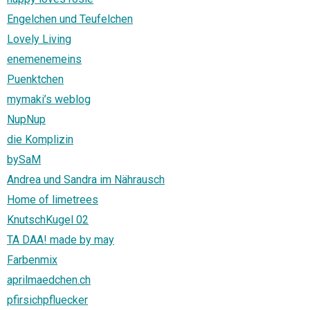
Engelchen und Teufelchen
Lovely Living
enemenemeins
Puenktchen
mymaki’s weblog
NupNup
die Komplizin
bySaM
Andrea und Sandra im Nährausch
Home of limetrees
KnutschKugel 02
TA DAA! made by may
Farbenmix
aprilmaedchen.ch
pfirsichpfluecker