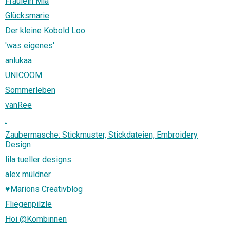
Fräulein Mia
Glücksmarie
Der kleine Kobold Loo
'was eigenes'
anlukaa
UNICOOM
Sommerleben
vanRee
.
Zaubermasche: Stickmuster, Stickdateien, Embroidery
Design
lila tueller designs
alex müldner
♥Marions Creativblog
Fliegenpilzle
Hoi @Kombinnen