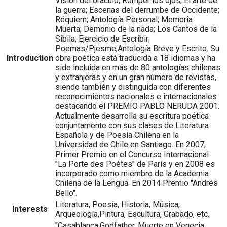
Visión del oráculo; Romper los ojos; El arte de
la guerra; Escenas del derrumbe de Occidente;
Réquiem; Antología Personal; Memoria
Muerta; Demonio de la nada; Los Cantos de la
Sibila; Ejercicio de Escribir;
Poemas/Pjesme,Antología Breve y Escrito. Su
Introduction
obra poética está traducida a 18 idiomas y ha
sido incluida en más de 80 antologías chilenas
y extranjeras y en un gran número de revistas,
siendo también y distinguida con diferentes
reconocimientos nacionales e internacionales
destacando el PREMIO PABLO NERUDA 2001.
Actualmente desarrolla su escritura poética
conjuntamente con sus clases de Literatura
Española y de Poesía Chilena en la
Universidad de Chile en Santiago. En 2007,
Primer Premio en el Concurso Internacional
"La Porte des Poétes" de París y en 2008 es
incorporado como miembro de la Academia
Chilena de la Lengua. En 2014 Premio "Andrés
Bello".
Literatura, Poesía, Historia, Música,
Interests
Arqueología,Pintura, Escultura, Grabado, etc.
"Casablanca,Godfather, Muerte en Venecia,