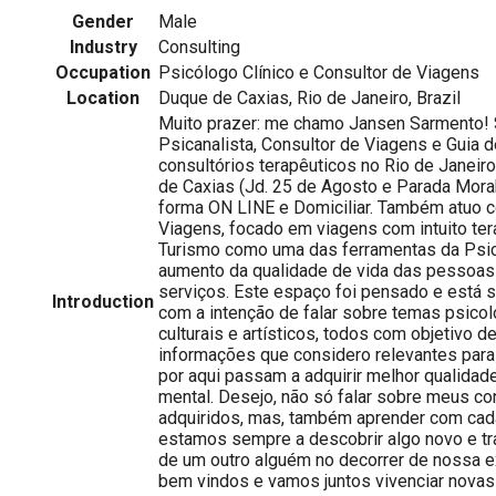
Gender
Male
Industry
Consulting
Occupation
Psicólogo Clínico e Consultor de Viagens
Location
Duque de Caxias, Rio de Janeiro, Brazil
Muito prazer: me chamo Jansen Sarmento! 
Psicanalista, Consultor de Viagens e Guia 
consultórios terapêuticos no Rio de Janeir
de Caxias (Jd. 25 de Agosto e Parada Mor
forma ON LINE e Domiciliar. Também atuo 
Viagens, focado em viagens com intuito ter
Turismo como uma das ferramentas da Psic
aumento da qualidade de vida das pessoas
serviços. Este espaço foi pensado e está
Introduction
com a intenção de falar sobre temas psicoló
culturais e artísticos, todos com objetivo d
informações que considero relevantes para 
por aqui passam a adquirir melhor qualidad
mental. Desejo, não só falar sobre meus c
adquiridos, mas, também aprender com cad
estamos sempre a descobrir algo novo e tr
de um outro alguém no decorrer de nossa ex
bem vindos e vamos juntos vivenciar novas