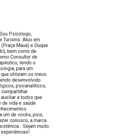
Sou Psicólogo,
de Turismo. Atuo em
o (Praça Mauá) e Duque
abi), bem como de
como Consultor de
apêutico, tendo o
ologia, para um
 que utilizam os meus
 sendo desenvolvido
gicos, psicanalíticos,
e compartilhar
auxiliar a todos que
e de vida e saúde
onhecimentos
a um de vocês, pois,
azer conosco, a marca
istência... Sejam muito
 experiências!